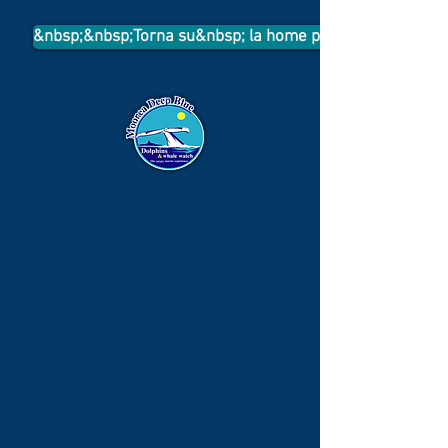
&nbsp;&nbsp;Torna su&nbsp; la home page&nbsp;&nbsp;