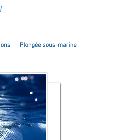
!
ions
Plongée sous-marine