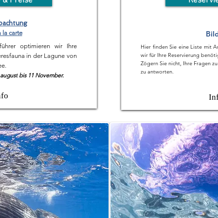
 & Preise
Reservi
bachtung
à la carte
Bil
ührer optimieren wir Ihre
Hier finden Sie eine Liste mit 
wir für Ihre Reservierung benöt
esfauna in der Lagune von
Zögern Sie nicht, Ihre Fragen zu 
ee.
zu antworten.
 august
bis 11 November.
nfo
In