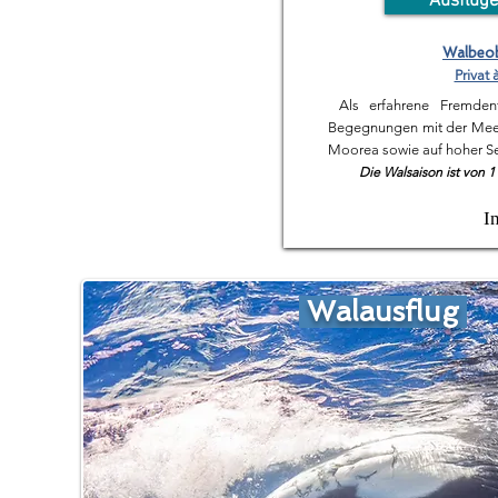
Ausflüge
Walbeo
Privat 
​
Als erfahrene Fremdenf
Begegnungen mit der Meer
Moorea sowie auf hoher S
Die Walsaison ist von 1
I
Walausflug