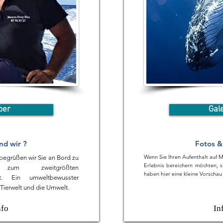
ber
Gal
nd wir ?
Fotos &
Wenn Sie Ihren Aufenthalt auf 
egrüßen wir Sie an Bord zu
Erlebnis bereichern möchten, si
zum zweitgrößten
haben hier eine kleine Vorschau 
et. Ein umweltbewusster
 Tierwelt und die Umwelt.
nfo
In