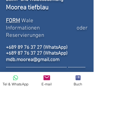
Moorea tiefblau
FORM
Wale
Informationen oder
Reservierungen
+689 89 76 37 27 (WhatsApp)
+689 87 76 37 27 (WhatsApp)
mdb.moorea@gmail.com
.................................................... ...............
:
Tauchempfehlung
Moorea Fun Dive
Tel & WhatsApp
E-mail
Buch
.................................................... ............
Link zum Ausgangspunkt der Exkursion
Unsere Facebook-Seite
Nützliche Links: Unterkunft, Massage, Tauchen etc
...
Rekrutierung